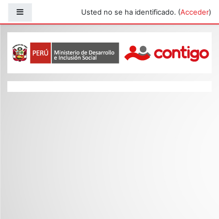
Salta al contenido principal
Panel lateral
Usted no se ha identificado. (
Acceder
)
Capacitacion CONTIGO