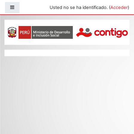
Salta al contenido principal
Panel lateral
Usted no se ha identificado. (
Acceder
)
Capacitacion CONTIGO